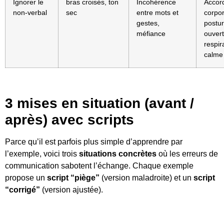
Ignorer le
bras croisés, ton
Incohérence
Accor
non-verbal
sec
entre mots et
corpor
gestes,
postu
méfiance
ouvert
respir
calme
3 mises en situation (avant /
après) avec scripts
Parce qu’il est parfois plus simple d’apprendre par
l’exemple, voici trois
situations concrètes
où les erreurs de
communication sabotent l’échange. Chaque exemple
propose un
script “piège”
(version maladroite) et un
script
“corrigé”
(version ajustée).