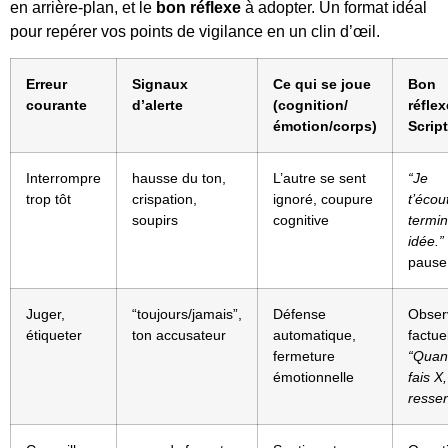
en arrière-plan, et le
bon réflexe
à adopter. Un format idéal
pour repérer vos points de vigilance en un clin d’œil.
Erreur
Signaux
Ce qui se joue
Bon
courante
d’alerte
(cognition/
réflex
émotion/corps)
Script
Interrompre
hausse du ton,
L’autre se sent
“Je
trop tôt
crispation,
ignoré, coupure
t’écou
soupirs
cognitive
termin
idée.”
pause
Juger,
“toujours/jamais”,
Défense
Obser
étiqueter
ton accusateur
automatique,
factuel
fermeture
“Quan
émotionnelle
fais X,
ressen