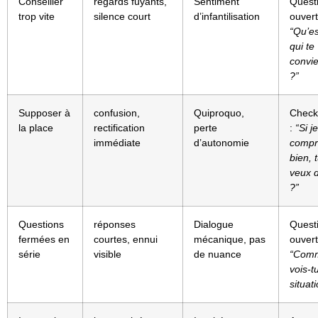
Conseiller
regards fuyants,
Sentiment
Quest
trop vite
silence court
d’infantilisation
ouvert
“Qu’es
qui te
convie
?”
Supposer à
confusion,
Quiproquo,
Check
la place
rectification
perte
:
“Si je
immédiate
d’autonomie
compr
bien, 
veux 
?”
Questions
réponses
Dialogue
Quest
fermées en
courtes, ennui
mécanique, pas
ouvert
série
visible
de nuance
“Com
vois-tu
situat