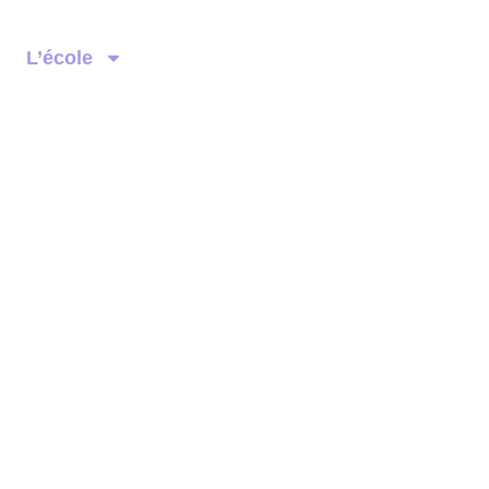
L’école
n au Quotidien