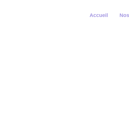
Accueil
Nos
Three in One 