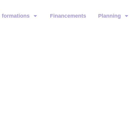
 formations
Financements
Planning
Concept® : Bénéfices et Transformatio