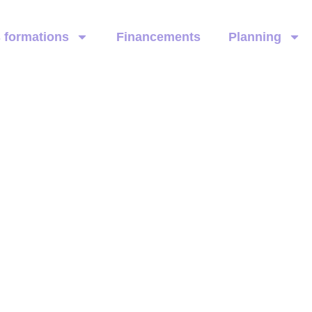
 formations
Financements
Planning
ie : débouchés et opportunités profe