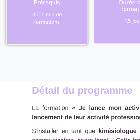
Prérequis
Durée d
format
300h min de
1,5 jou
formations
Détail du programme
La formation
« Je lance mon activ
lancement de leur activité professio
S’installer en tant que
kinésiologue
s