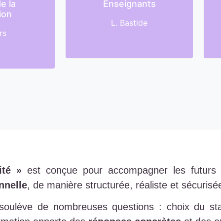
e la
Enseignants
ion
L. Bastide
rs
ité »
est conçue pour accompagner les futurs 
nnelle
, de manière structurée, réaliste et sécurisé
oulève de nombreuses questions : choix du stat