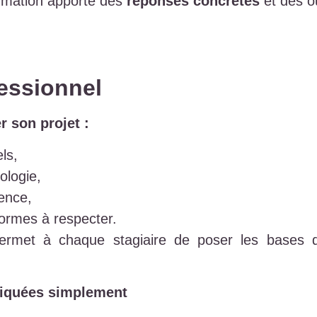
rmation apporte des
réponses concrètes
et des ou
fessionnel
r son projet :
els,
ologie,
ence,
normes à respecter.
rmet à chaque stagiaire de poser les bases d
liquées simplement