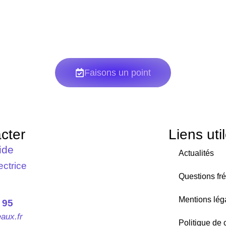
faire le point ensemble sur votre projet de f
Faisons un point
cter
Liens uti
ide
Actualités
ectrice
Questions fr
Mentions lég
 95
aux.fr
Politique de c