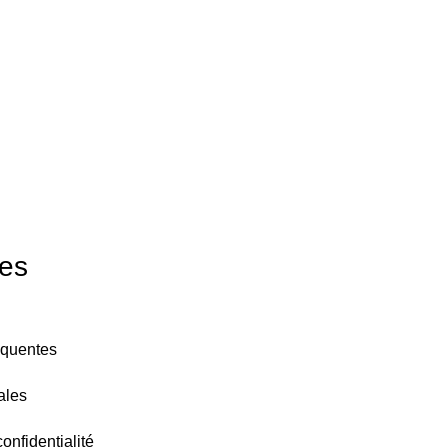
ormation et de financement.
les
équentes
ales
onfidentialité