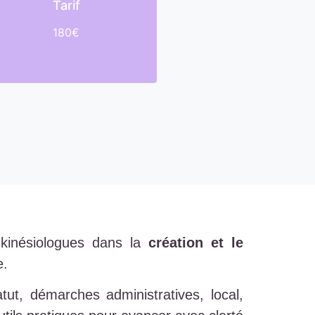
Tarif
180€
kinésiologues dans la
création et le
e.
ut, démarches administratives, local,