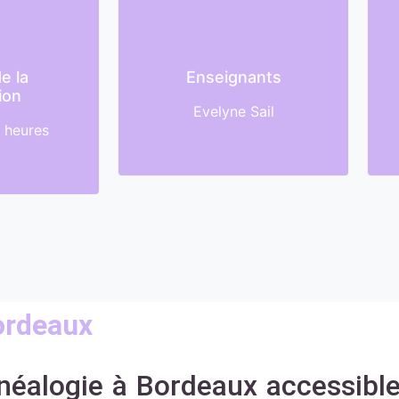
e la
Enseignants
ion
Evelyne Sail
7 heures
Bordeaux
éalogie à Bordeaux accessible