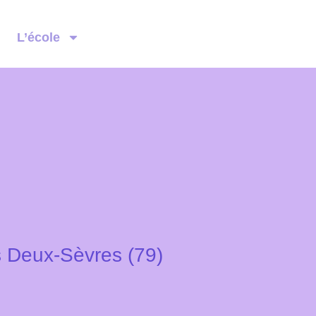
L’école
s Deux-Sèvres (79)