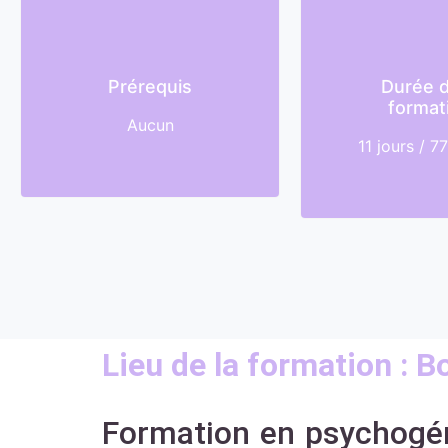
Prérequis
Durée d
format
Aucun
11 jours / 7
Lieu de la formation : 
Formation en psychogén