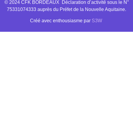
© 2024 CFK BORDEAUX Déclaration d’activité sous le N°
75331074333 auprès du Préfet de la Nouvelle Aquitaine.
Créé avec
enthousiasme
par
S3W