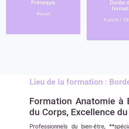
Prérequis
Durée d
format
Aucun
4 jours / 2
Lieu de la formation : Bord
Formation Anatomie à B
du Corps, Excellence du
Professionnels du bien-être, **spéc