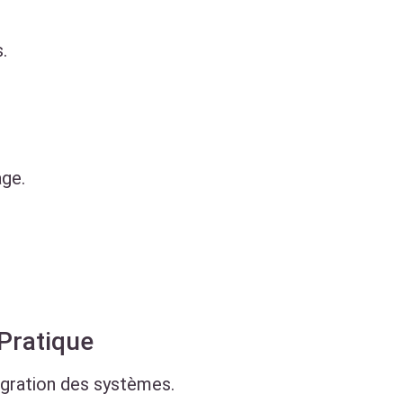
.
age.
 Pratique
égration des systèmes.