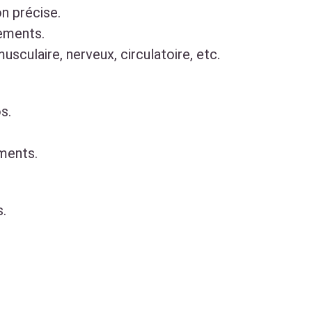
n précise.
ements.
sculaire, nerveux, circulatoire, etc.
s.
ements.
s.
.