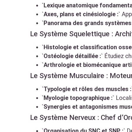
`
Lexique anatomique fondamental
`
Axes, plans et cinésiologie :
` Ap
`
Panorama des grands systèmes 
Le Système Squelettique : Archi
`
Histologie et classification osse
`
Ostéologie détaillée :
` Étudiez c
`
Arthrologie et biomécanique artic
Le Système Musculaire : Mote
`
Typologie et rôles des muscles :
`
Myologie topographique :
` Local
`
Synergies et antagonismes musc
Le Système Nerveux : Chef d’Or
`
Organisation du SNC et SNP :
` D