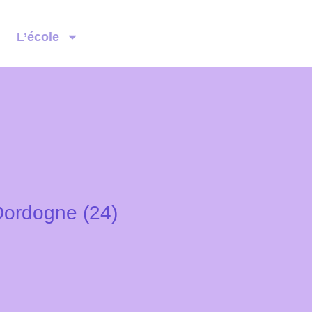
L’école
Dordogne (24)