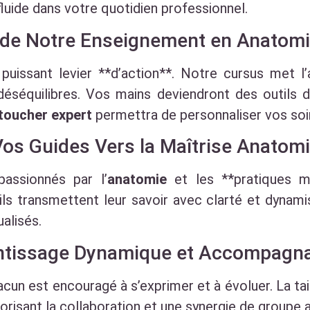
fluide dans votre quotidien professionnel.
r de Notre Enseignement en Anatom
puissant levier **d’action**. Notre cursus met l’
éséquilibres. Vos mains deviendront des outils d’
toucher expert
permettra de personnaliser vos soi
Vos Guides Vers la Maîtrise Anatom
assionnés par l’
anatomie
et les **pratiques ma
ls transmettent leur savoir avec clarté et dynami
ualisés.
ntissage Dynamique et Accompagn
cun est encouragé à s’exprimer et à évoluer. La ta
avorisant la collaboration et une synergie de groupe