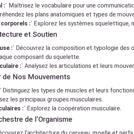
 :
` Maîtrisez le vocabulaire pour une communicatio
préhendez les plans anatomiques et types de mouv
corporels :
` Explorez les systèmes squelettique, mu
tecture et Soutien
use :
` Découvrez la composition et typologie des o
haque composant du squelette.
ulaire :
` Analysez les articulations et leurs mouv
ur de Nos Mouvements
` Distinguez les types de muscles et leurs fonction
isez les principaux groupes musculaires.
ulaires :
` Explorez la coopération musculaire.
chestre de l’Organisme
écouvrez l’architecture du cerveau, moelle et nerfs