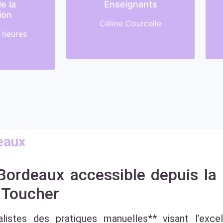
e la
Enseignants
ion
Céline Courcelle
8 heures
eaux
ordeaux accessible depuis la 
 Toucher
ialistes des pratiques manuelles** visant l’exc