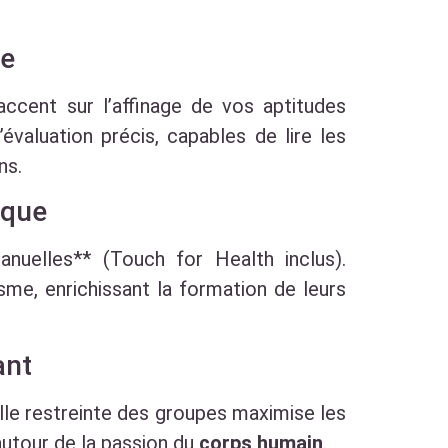
ie
accent sur l’affinage de vos aptitudes
évaluation précis, capables de lire les
ns.
ique
nuelles** (Touch for Health inclus).
sme, enrichissant la formation de leurs
ant
ille restreinte des groupes maximise les
 autour de la passion du
corps humain
.