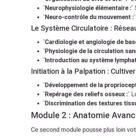
`
Neurophysiologie élémentaire :
`
`
Neuro-contrôle du mouvement :
Le Système Circulatoire : Réseau
`
Cardiologie et angiologie de base
`
Physiologie de la circulation san
`
Introduction au système lymphat
Initiation à la Palpation : Cultiv
`
Développement de la propriocept
`
Repérage des reliefs osseux :
` L
`
Discrimination des textures tissu
Module 2 : Anatomie Avancé
Ce second module pousse plus loin votr